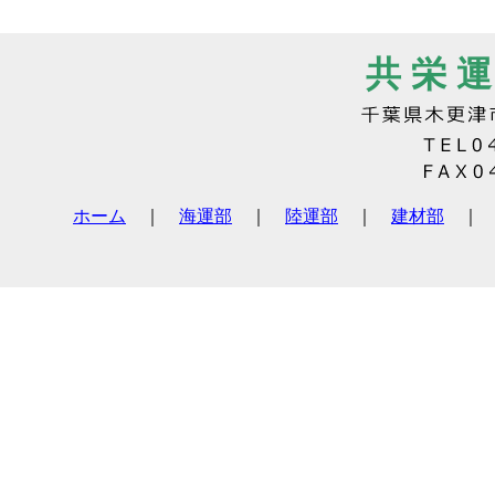
共 栄 運
ホーム
｜
海運部
｜
陸運部
｜
建材部