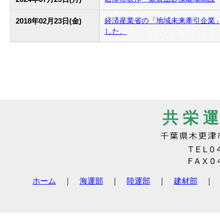
経済産業省の「地域未来牽引企業
2018年02月23日(金)
した。
共 栄 運
ホーム
｜
海運部
｜
陸運部
｜
建材部